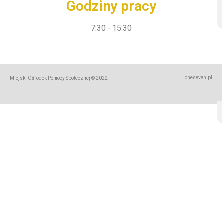
Godziny pracy
7:30 - 15:30
oneseven.pl
Miejski Ośrodek Pomocy Społecznej © 2022