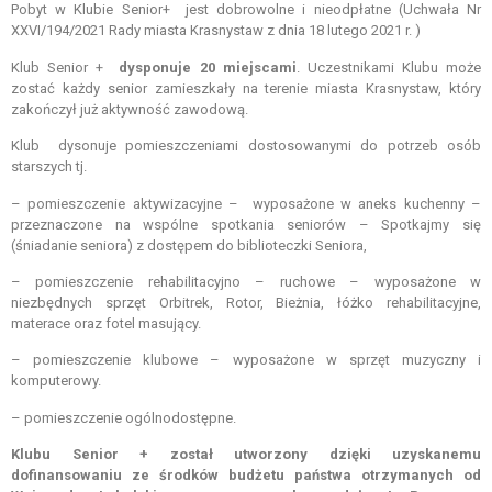
Pobyt w Klubie Senior+ jest dobrowolne i nieodpłatne (Uchwała Nr
XXVI/194/2021 Rady miasta Krasnystaw z dnia 18 lutego 2021 r. )
Klub Senior +
dysponuje 20 miejscami
. Uczestnikami Klubu może
zostać każdy senior zamieszkały na terenie miasta Krasnystaw, który
zakończył już aktywność zawodową.
Klub dysonuje pomieszczeniami dostosowanymi do potrzeb osób
starszych tj.
– pomieszczenie aktywizacyjne – wyposażone w aneks kuchenny –
przeznaczone na wspólne spotkania seniorów – Spotkajmy się
(śniadanie seniora) z dostępem do biblioteczki Seniora,
– pomieszczenie rehabilitacyjno – ruchowe – wyposażone w
niezbędnych sprzęt Orbitrek, Rotor, Bieżnia, łóżko rehabilitacyjne,
materace oraz fotel masujący.
– pomieszczenie klubowe – wyposażone w sprzęt muzyczny i
komputerowy.
– pomieszczenie ogólnodostępne.
Klubu Senior + został utworzony dzięki uzyskanemu
dofinansowaniu ze środków budżetu państwa otrzymanych od