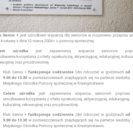
b Senior +
jest ośrodkiem wsparcia dla seniorów w rozumieniu przepisu art
. 4 ustawy z dnia 12 marca 2004 r. o pomocy społecznej.
lem ośrodka
jest zapewnienia wsparcia seniorom popr
liwienie korzystania z oferty opiekuńczej, aktywizującej, edukacyjnej, kultura
reacyjnej oraz prozdrowotnej.
Klub Senior +
funkcjonuje codziennie
(dni robocze) w godzinach
od
9.00 do 13.30
w pomieszczeniach znajdujących się na parterze siedziby
Miejskiego Ośrodka Pomocy społecznej w Krasnymstawie.
Celem ośrodka
jest zapewnienia wsparcia seniorom poprzez
umożliwienie korzystania z oferty opiekuńczej, aktywizującej, edukacyjnej,
kulturalnej, rekreacyjnej oraz prozdrowotnej.
Klub Senior +
funkcjonuje codziennie
(dni robocze) w godzinach
od
9.00 do 13.30
w pomieszczeniach znajdujących się na parterze siedziby
Miejskiego Ośrodka Pomocy społecznej w Krasnymstawie.