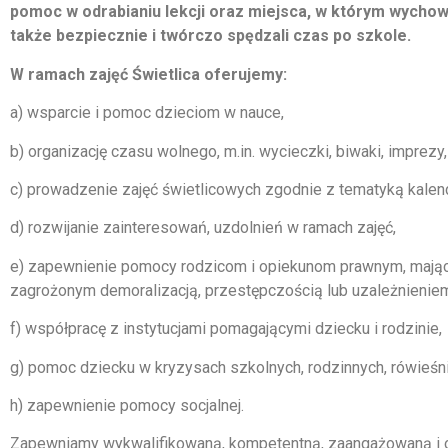
pomoc w odrabianiu lekcji oraz miejsca, w którym wychow
także bezpiecznie i twórczo spędzali czas po szkole.
W ramach zajęć Świetlica oferujemy:
a) wsparcie i pomoc dzieciom w nauce,
b) organizację czasu wolnego, m.in. wycieczki, biwaki, imprezy,
c) prowadzenie zajęć świetlicowych zgodnie z tematyką kalen
d) rozwijanie zainteresowań, uzdolnień w ramach zajęć,
e) zapewnienie pomocy rodzicom i opiekunom prawnym, mając
zagrożonym demoralizacją, przestępczością lub uzależnienie
f) współpracę z instytucjami pomagającymi dziecku i rodzinie,
g) pomoc dziecku w kryzysach szkolnych, rodzinnych, rówieśni
h) zapewnienie pomocy socjalnej.
Zapewniamy wykwalifikowaną, kompetentną, zaangażowaną i o