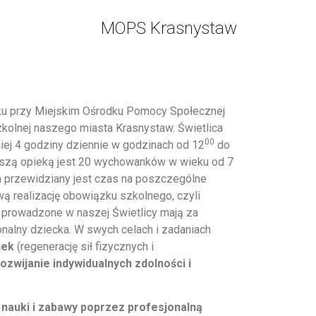
MOPS Krasnystaw
oku przy Miejskim Ośrodku Pomocy Społecznej
zkolnej naszego miasta Krasnystaw. Świetlica
00
niej 4 godziny dziennie w godzinach od 12
do
aszą opieką jest 20 wychowanków w wieku od 7
órym przewidziany jest czas na poszczególne
ą realizację obowiązku szkolnego, czyli
a prowadzone w naszej Świetlicy mają za
nalny dziecka. W swych celach i zadaniach
nek
(regenerację sił fizycznych i
rozwijanie indywidualnych zdolności i
auki i zabawy poprzez profesjonalną