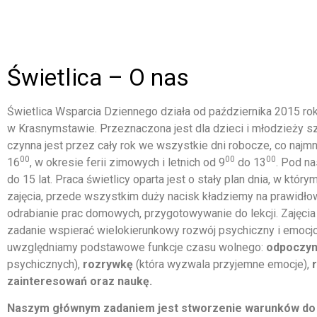
Świetlica – O nas
Świetlica Wsparcia Dziennego działa od października 2015 r
w Krasnymstawie. Przeznaczona jest dla dzieci i młodzieży s
czynna jest przez cały rok we wszystkie dni robocze, co najm
00
00
00
16
, w okresie ferii zimowych i letnich od 9
do 13
. Pod n
do 15 lat. Praca świetlicy oparta jest o stały plan dnia, w kt
zajęcia, przede wszystkim duży nacisk kładziemy na prawidłow
odrabianie prac domowych, przygotowywanie do lekcji. Zajęci
zadanie wspierać wielokierunkowy rozwój psychiczny i emocjo
uwzględniamy podstawowe funkcje czasu wolnego:
odpoczy
psychicznych),
rozrywkę
(która wyzwala przyjemne emocje),
zainteresowań oraz naukę.
Naszym głównym zadaniem jest stworzenie warunków do n