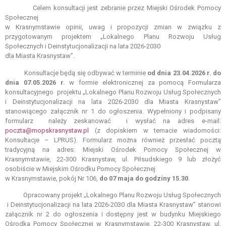
Celem konsultacji jest zebranie przez Miejski Ośrodek Pomocy
Społecznej
w Krasnymstawie opinii, uwag i propozycji zmian w związku z
przygotowanym projektem „Lokalnego Planu Rozwoju Usług
Społecznych i Deinstytucjonalizacji na lata 2026-2030
dla Miasta Krasnystaw”.
Konsultacje będą się odbywać w terminie
od dnia 23.04.2026 r. do
dnia 07.05.2026 r.
w formie elektronicznej za pomocą Formularza
konsultacyjnego projektu „Lokalnego Planu Rozwoju Usług Społecznych
i Deinstytucjonalizacji na lata 2026-2030 dla Miasta Krasnystaw”
stanowiącego załącznik nr 1 do ogłoszenia. Wypełniony i podpisany
formularz należy zeskanować i wysłać na adres e-mail:
poczta@mopskrasnystaw.pl
(z dopiskiem w temacie wiadomości:
Konsultacje – LPRUS). Formularz można również przesłać pocztą
tradycyjną na adres: Miejski Ośrodek Pomocy Społecznej w
Krasnymstawie, 22-300 Krasnystaw, ul. Piłsudskiego 9 lub złożyć
osobiście w Miejskim Ośrodku Pomocy Społecznej
w Krasnymstawie, pokój Nr 106,
do 07 maja do godziny 15.30
.
Opracowany projekt „Lokalnego Planu Rozwoju Usług Społecznych
i Deinstytucjonalizacji na lata 2026-2030 dla Miasta Krasnystaw” stanowi
załącznik nr 2 do ogłoszenia i dostępny jest w budynku Miejskiego
Ośrodka Pomocy Społecznej w Krasnymstawie, 22-300 Krasnystaw, ul.