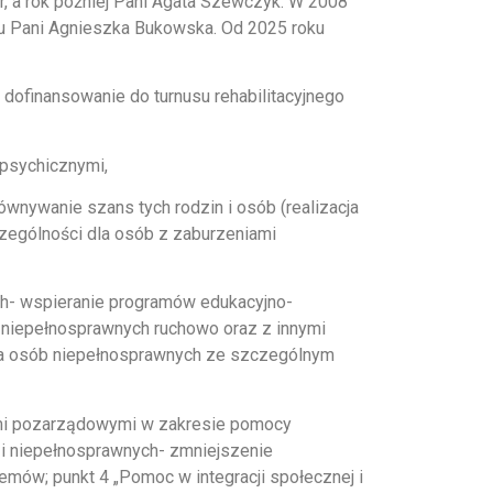
 rok później Pani Agata Szewczyk. W 2008
ku Pani Agnieszka Bukowska. Od 2025 roku
ofinansowanie do turnusu rehabilitacyjnego
 psychicznymi,
ywanie szans tych rodzin i osób (realizacja
zególności dla osób z zaburzeniami
ch- wspieranie programów edukacyjno-
b niepełnosprawnych ruchowo oraz z innymi
la osób niepełnosprawnych ze szczególnym
mi pozarządowymi w zakresie pomocy
h i niepełnosprawnych- zmniejszenie
emów; punkt 4 „Pomoc w integracji społecznej i