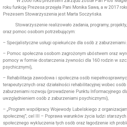
W 2006 roku prezesem zarządu został Pan Piotr Magier, a
roku funkcję Prezesa przejęła Pani Monika Sawa, a w 2017 ro
Prezesem Stowarzyszenia jest Marta Soczyńska.
Stowarzyszenie realizowało zadania, programy, projekty, d
oraz pomoc osobom potrzebującym:
– Specjalistyczne usługi opiekuńcze dla osób z zaburzeniami
– Pomoc społeczna osobom zagrożonym ubóstwem oraz wyrówn
pomocy w formie dostarczenia żywności dla 160 rodzin w szc
psychicznymi),
– Rehabilitacja zawodowa i społeczna osób niepełnosprawny
terapeutycznych oraz działalności rehabilitacyjnej wobec osó
zaburzeniami rozwoju (prowadzenie Punktu Informacyjnego d
uwzględnieniem osób z zaburzeniami psychicznymi),
– „Program współpracy Wojewody Lubelskiego z organizacja
społecznej”; cel III – Poprawa warunków życia ludzi starszyc
społecznego wykluczenia tych osób oraz łagodzenie ich probl