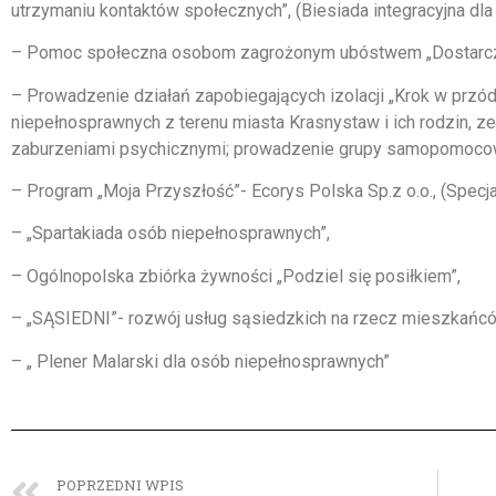
utrzymaniu kontaktów społecznych”, (Biesiada integracyjna dla
– Pomoc społeczna osobom zagrożonym ubóstwem „Dostarczen
– Prowadzenie działań zapobiegających izolacji „Krok w przód
niepełnosprawnych z terenu miasta Krasnystaw i ich rodzin,
zaburzeniami psychicznymi; prowadzenie grupy samopomoco
– Program „Moja Przyszłość”- Ecorys Polska Sp.z o.o., (Specj
– „Spartakiada osób niepełnosprawnych”,
– Ogólnopolska zbiórka żywności „Podziel się posiłkiem”,
– „SĄSIEDNI”- rozwój usług sąsiedzkich na rzecz mieszkańc
– „ Plener Malarski dla osób niepełnosprawnych”
POPRZEDNI WPIS