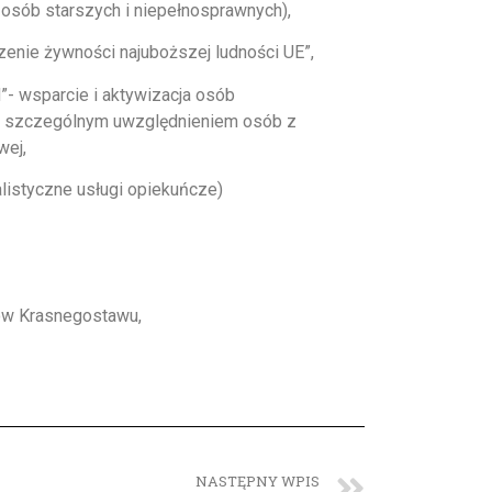
 osób starszych i niepełnosprawnych),
ie żywności najuboższej ludności UE”,
”- wsparcie i aktywizacja osób
 ze szczególnym uwzględnieniem osób z
wej,
alistyczne usługi opiekuńcze)
ów Krasnegostawu,
NASTĘPNY WPIS