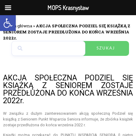
MOPS Krasnystaw
Open toolbar
Strona główna
»
AKCJA SPOŁECZNA PODZIEL SIĘ KSIĄŻKĄ Z
SENIOREM ZOSTAJE PRZEDŁUŻONA DO KOŃCA WRZEŚNIA
2022r.
SZUKAJ
AKCJA SPOŁECZNA PODZIEL SIĘ
KSIĄŻKĄ Z SENIOREM ZOSTAJE
PRZEDŁUŻONA DO KOŃCA WRZEŚNIA
2022r.
W związku z dużym zainteresowaniem akcją społeczną Podziel się
książką z Seniorem Punkt Wsparcia Seniora informuje, że zbiórka książek
zostaje przedłużona do końca września 2022 r.
Książki można przekazać do PUNKTU WSPARCIA SENIORA (I piętro